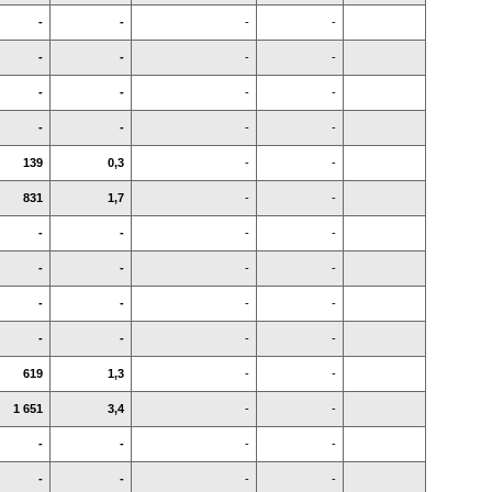
-
-
-
-
-
-
-
-
-
-
-
-
-
-
-
-
139
0,3
-
-
831
1,7
-
-
-
-
-
-
-
-
-
-
-
-
-
-
-
-
-
-
619
1,3
-
-
1 651
3,4
-
-
-
-
-
-
-
-
-
-