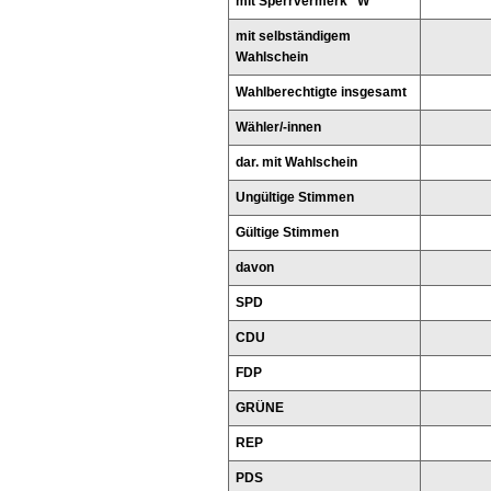
mit Sperrvermerk "W"
mit selbständigem
Wahlschein
Wahlberechtigte insgesamt
Wähler/-innen
dar. mit Wahlschein
Ungültige Stimmen
Gültige Stimmen
davon
SPD
CDU
FDP
GRÜNE
REP
PDS