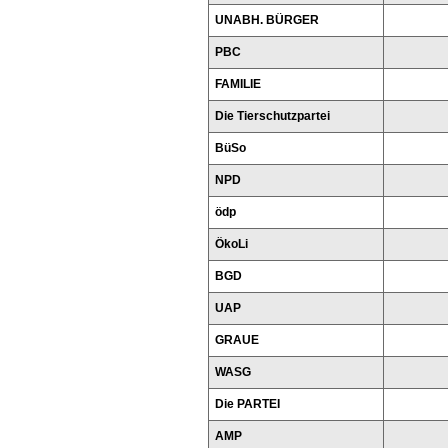
UNABH. BÜRGER
PBC
FAMILIE
Die Tierschutzpartei
BüSo
NPD
ödp
ÖkoLi
BGD
UAP
GRAUE
WASG
Die PARTEI
AMP