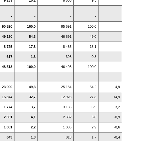
9 139
10,1
8 858
9,3
-
-
-
-
90 520
100,0
95 691
100,0
49 130
54,3
46 891
49,0
8 725
17,8
8 485
18,1
617
1,3
398
0,8
48 513
100,0
46 493
100,0
23 900
49,3
25 184
54,2
-4,9
15 874
32,7
12 928
27,8
+4,9
1 774
3,7
3 185
6,9
-3,2
2 001
4,1
2 332
5,0
-0,9
1 081
2,2
1 335
2,9
-0,6
643
1,3
813
1,7
-0,4