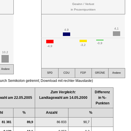
Gewinn / Verlust
in Prozentpunkten
4,1
4,9
-0,9
-3,2
-4,9
10,2
Andere
SPD
CDU
FDP
GRÜNE
Andere
urch Semikolon getrennt; Download mit rechter Maustaste)
Zum Vergleich:
Differenz
wahl am 22.05.2005
Landtagswahl am 14.05.2000
in %-
Punkten
hl
%
Anzahl
%
81 381
89,9
86 833
90,7