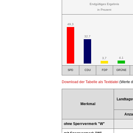
Endgültiges Ergebnis
in Prozent
49,3
32,7
4,1
3,7
SPD
CDU
FDP
GRÜNE
Download der Tabelle als Textdatei
(Werte d
Landtags
Merkmal
Anza
ohne Sperrvermerk "W"