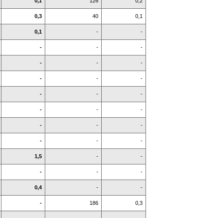
0,1
126
0,2
0,3
40
0,1
0,1
-
-
-
-
-
-
-
-
-
-
-
-
-
-
-
-
-
-
-
-
-
-
-
1,5
-
-
-
-
-
0,4
-
-
-
186
0,3