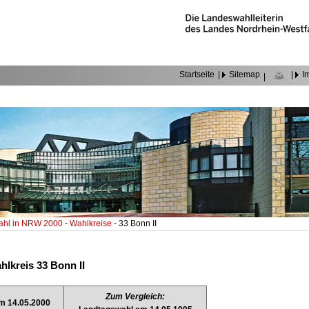
Startseite
|
Sitemap
|
I
|
ahl in NRW 2000
-
Wahlkreise
- 33 Bonn II
lkreis 33 Bonn II
Zum Vergleich:
m 14.05.2000