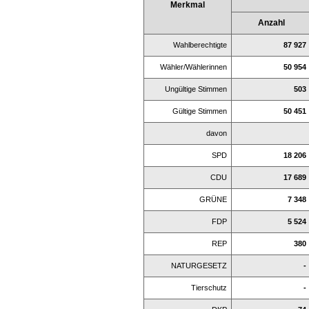
Merkmal
Anzahl
Wahlberechtigte
87 927
Wähler/Wählerinnen
50 954
Ungültige Stimmen
503
Gültige Stimmen
50 451
davon
SPD
18 206
CDU
17 689
GRÜNE
7 348
FDP
5 524
REP
380
NATURGESETZ
-
Tierschutz
-