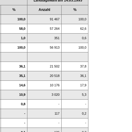
Landtagswahl am 14.05.1995
%
Anzahl
%
100,0
91 467
100,0
58,0
57 264
62,6
1,0
351
0,6
100,0
56 913
100,0
36,1
21 502
37,8
35,1
20 518
36,1
14,6
10 176
17,9
10,9
3 020
5,3
0,8
-
-
-
117
0,2
-
-
-