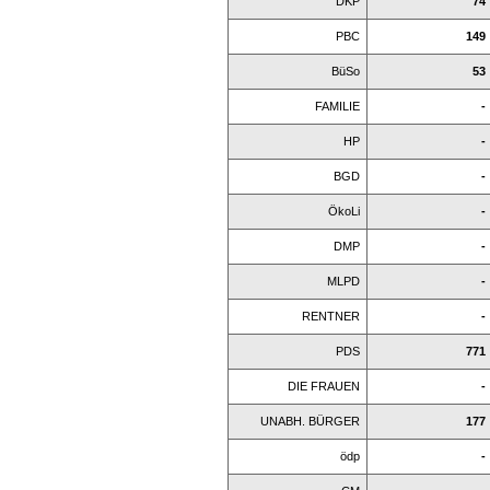
DKP
74
PBC
149
BüSo
53
FAMILIE
-
HP
-
BGD
-
ÖkoLi
-
DMP
-
MLPD
-
RENTNER
-
PDS
771
DIE FRAUEN
-
UNABH. BÜRGER
177
ödp
-