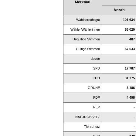
Merkmal
Anzahl
Wahlberechtigte
101 634
Wähler/Wählerinnen
58 020
Ungültige Stimmen
487
Gültige Stimmen
57 533
davon
SPD
17 787
CDU
31 375
GRÜNE
3 186
FDP
4 498
REP
-
NATURGESETZ
-
Tierschutz
-