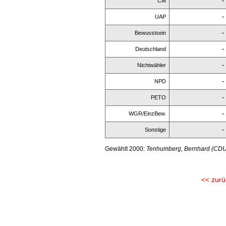
CM
-
UAP
-
Bewusstsein
-
Deutschland
-
Nichtwähler
-
NPD
-
PETO
-
WGR/EinzBew.
-
Sonstige
-
Gewählt 2000:
Tenhumberg, Bernhard (CD
<< zurü