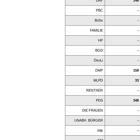
DKP
148
PBC
-
BüSo
-
FAMILIE
-
HP
-
BGD
-
ÖkoLi
-
DMP
158
MLPD
33
RENTNER
-
PDS
348
DIE FRAUEN
-
UNABH. BÜRGER
-
ödp
-