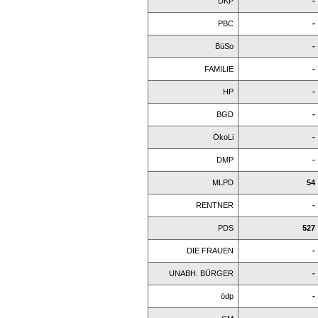
DKP
-
PBC
-
BüSo
-
FAMILIE
-
HP
-
BGD
-
ÖkoLi
-
DMP
-
MLPD
54
RENTNER
-
PDS
527
DIE FRAUEN
-
UNABH. BÜRGER
-
ödp
-