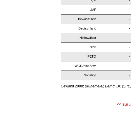
CM
-
UAP
-
Bewusstsein
-
Deutschland
-
Nichtwähler
-
NPD
-
PETO
-
WGR/EinzBew.
-
Sonstige
-
Gewählt 2000:
Brunemeier, Bernd, Dr. (SPD
<< zurü