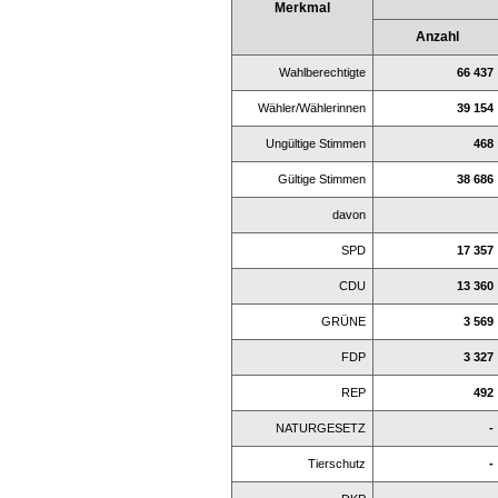
Merkmal
Anzahl
Wahlberechtigte
66 437
Wähler/Wählerinnen
39 154
Ungültige Stimmen
468
Gültige Stimmen
38 686
davon
SPD
17 357
CDU
13 360
GRÜNE
3 569
FDP
3 327
REP
492
NATURGESETZ
-
Tierschutz
-