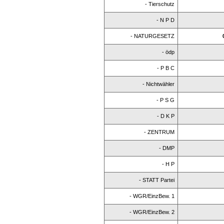
- Tierschutz
- N P D
- NATURGESETZ
- ödp
- P B C
- Nichtwähler
- P S G
- D K P
- ZENTRUM
- DMP
- H P
- STATT Partei
- WGR/EinzBew. 1
- WGR/EinzBew. 2