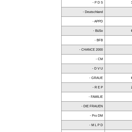
- P D S
- Deutschland
- APPD
- BüSo
- BFB
- CHANCE 2000
- CM
- D V U
- GRAUE
- R E P
- FAMILIE
- DIE FRAUEN
- Pro DM
- M L P D