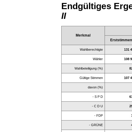
Endgültiges Erge
II
Merkmal
Erststimme
Wahlberechtigte
131 
Wähler
108 
Wahlbeteiligung (%)
8
Gültige Stimmen
107 
davon (%)
- S P D
6
- C D U
2
- FDP
- GRÜNE