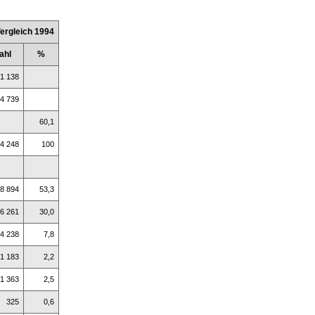
ergleich 1994
ahl
%
1 138
4 739
60,1
4 248
100
8 894
53,3
6 261
30,0
4 238
7,8
1 183
2,2
1 363
2,5
325
0,6