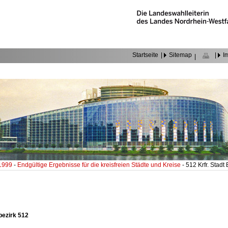
Startseite
|
Sitemap
|
I
|
 1999
-
Endgültige Ergebnisse für die kreisfreien Städte und Kreise
- 512 Krfr. Stadt
bezirk 512