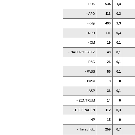
- PDS
534
1,4
- APD
113
0,3
- ödp
490
1,3
- NPD
111
0,3
- CM
19
0,1
- NATURGESETZ
40
0,1
- PBC
26
0,1
- PASS
56
0,1
- BüSo
9
0
- ASP
36
0,1
- ZENTRUM
14
0
- DIE FRAUEN
112
0,3
- HP
15
0
- Tierschutz
259
0,7