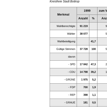
Kreisfreie Stadt Bottrop
1999
zum V
Merkmal
Anzahl
%
Anz
Wahlberechtigte
91 219
9
Wähler
38 077
5
Wahlbeteiligung
41,7
Gültige Stimmen
37 728
100
5
davon
- SPD
17 842
47,3
2
- CDU
14 798
39,2
1
- GRÜNE
1 975
5,2
- FDP
700
1,9
- REP
398
1,1
- GRAUE
181
0,5