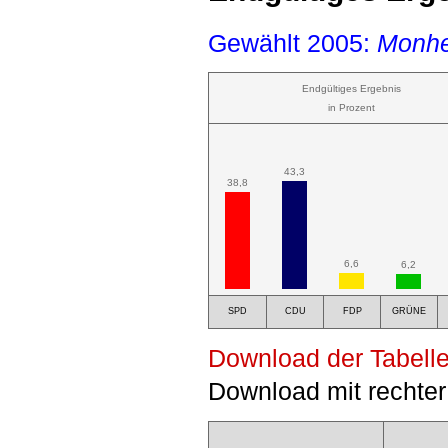
Gewählt 2005:
Monhe
Endgültiges Ergebnis
in Prozent
43,3
38,8
6,6
6,2
SPD
CDU
FDP
GRÜNE
Download der Tabelle
Download mit rechter