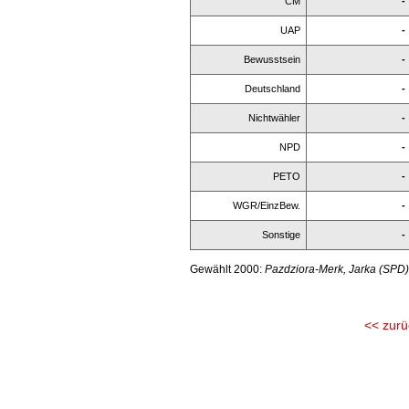
CM
-
UAP
-
Bewusstsein
-
Deutschland
-
Nichtwähler
-
NPD
-
PETO
-
WGR/EinzBew.
-
Sonstige
-
Gewählt 2000:
Pazdziora-Merk, Jarka (SPD
<< zurü