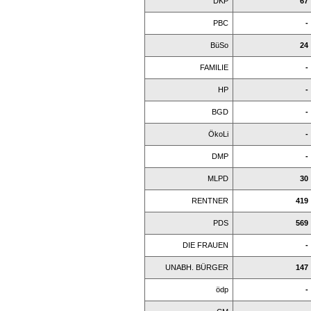
DKP
67
PBC
-
BüSo
24
FAMILIE
-
HP
-
BGD
-
ÖkoLi
-
DMP
-
MLPD
30
RENTNER
419
PDS
569
DIE FRAUEN
-
UNABH. BÜRGER
147
ödp
-