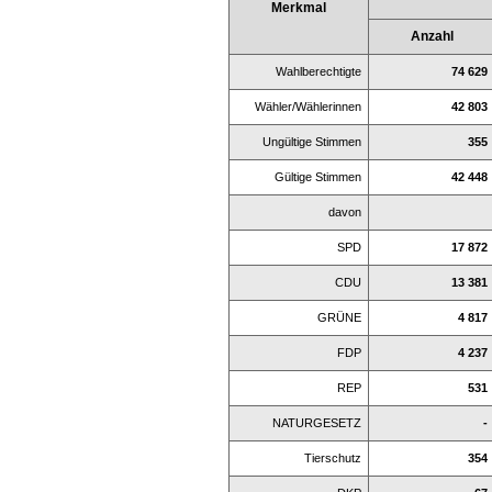
Merkmal
Anzahl
Wahlberechtigte
74 629
Wähler/Wählerinnen
42 803
Ungültige Stimmen
355
Gültige Stimmen
42 448
davon
SPD
17 872
CDU
13 381
GRÜNE
4 817
FDP
4 237
REP
531
NATURGESETZ
-
Tierschutz
354