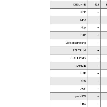
DIE LINKE
413
3
REP
–
NPD
–
ödp
–
DKP
–
Volksabstimmung
–
ZENTRUM
–
STATT Partei
–
FAMILIE
–
UAP
–
ABS
–
AUF
–
pro NRW
–
PBC
–