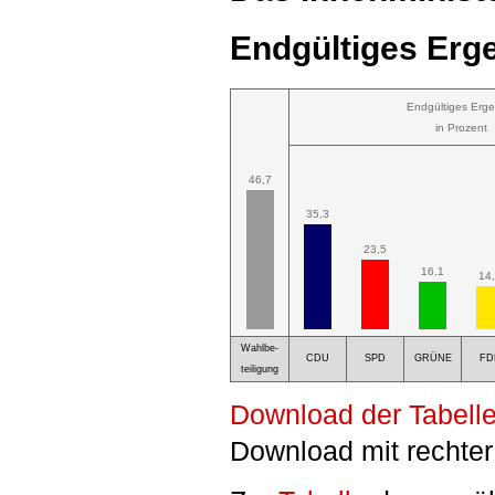
Endgültiges Erge
Endgültiges Erge
in Prozent
46,7
35,3
23,5
16,1
14
Wahlbe-
CDU
SPD
GRÜNE
FD
teiligung
Download der Tabelle
Download mit rechter