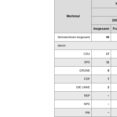
Merkmal
20
Insgesamt
Fr
Vertreter/innen insgesamt
48
davon
CDU
17
SPD
11
GRÜNE
8
FDP
7
DIE LINKE
2
REP
–
NPD
–
ödp
–