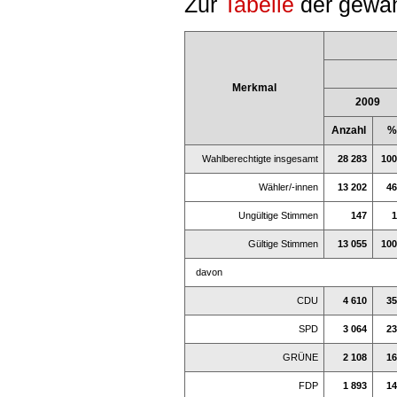
Zur
Tabelle
der gewäh
Merkmal
2009
Anzahl
%
Wahlberechtigte insgesamt
28 283
100
Wähler/-innen
13 202
46
Ungültige Stimmen
147
1
Gültige Stimmen
13 055
100
davon
CDU
4 610
35
SPD
3 064
23
GRÜNE
2 108
16
FDP
1 893
14