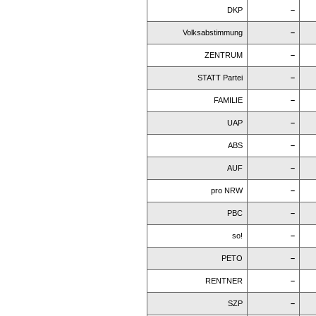
DKP
–
Volksabstimmung
–
ZENTRUM
–
STATT Partei
–
FAMILIE
–
UAP
–
ABS
–
AUF
–
pro NRW
–
PBC
–
so!
–
PETO
–
RENTNER
–
SZP
–