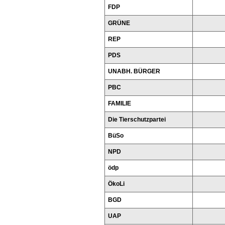
FDP
GRÜNE
REP
PDS
UNABH. BÜRGER
PBC
FAMILIE
Die Tierschutzpartei
BüSo
NPD
ödp
ÖkoLi
BGD
UAP