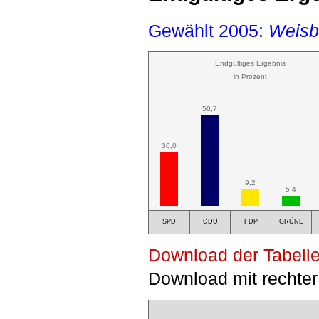
Gewählt 2005:
Weisbr
Endgültiges Ergebnis
in Prozent
50,7
30,0
9,2
5,4
SPD
CDU
FDP
GRÜNE
Download der Tabelle
Download mit rechter