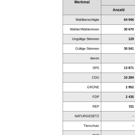
Merkmal
Anzahl
Wahlberechtigte
64 946
Wähler/Wählerinnen
30 670
Ungültige Stimmen
129
Gültige Stimmen
30 541
davon
SPD
13 871
CDU
10 284
GRÜNE
2 952
FDP
2 435
REP
311
NATURGESETZ
-
Tierschutz
-