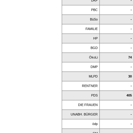
DKP
-
PBC
-
BüSo
-
FAMILIE
-
HP
-
BGD
-
ÖkoLi
74
DMP
-
MLPD
30
RENTNER
-
PDS
405
DIE FRAUEN
-
UNABH. BÜRGER
-
ödp
-