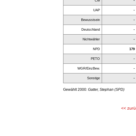
CM
-
UAP
-
Bewusstsein
-
Deutschland
-
Nichtwähler
-
NPD
179
PETO
-
WGR/EinzBew.
-
Sonstige
-
Gewählt 2000:
Gatter, Stephan (SPD)
<< zurü