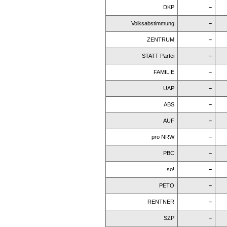
DKP
–
Volksabstimmung
–
ZENTRUM
–
STATT Partei
–
FAMILIE
–
UAP
–
ABS
–
AUF
–
pro NRW
–
PBC
–
so!
–
PETO
–
RENTNER
–
SZP
–