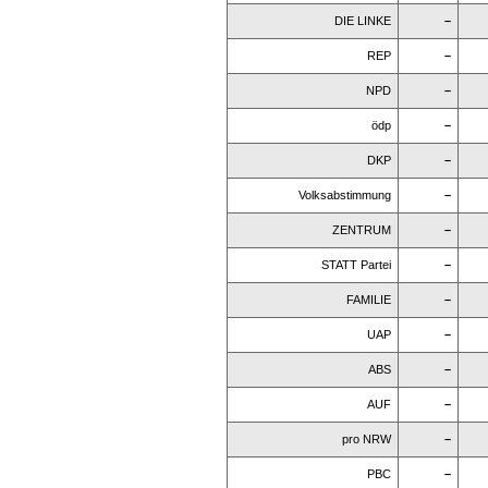
DIE LINKE
–
REP
–
NPD
–
ödp
–
DKP
–
Volksabstimmung
–
ZENTRUM
–
STATT Partei
–
FAMILIE
–
UAP
–
ABS
–
AUF
–
pro NRW
–
PBC
–