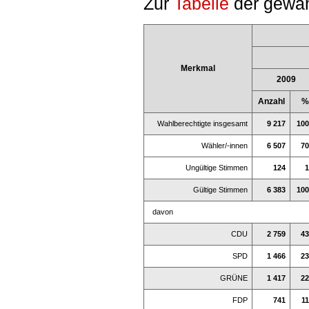
Zur
Tabelle
der gewäh
Merkmal
2009
Anzahl
%
Wahlberechtigte insgesamt
9 217
100
Wähler/-innen
6 507
70
Ungültige Stimmen
124
1
Gültige Stimmen
6 383
100
davon
CDU
2 759
43
SPD
1 466
23
GRÜNE
1 417
22
FDP
741
11