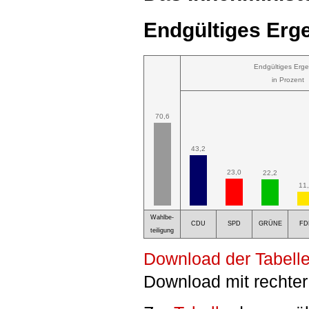
Endgültiges Erge
Endgültiges Erge
in Prozent
70,6
43,2
23,0
22,2
11
Wahlbe-
CDU
SPD
GRÜNE
FD
teiligung
Download der Tabelle
Download mit rechter