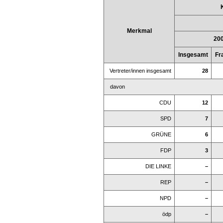
Merkmal
20
Insgesamt
Fr
Vertreter/innen insgesamt
28
davon
CDU
12
SPD
7
GRÜNE
6
FDP
3
DIE LINKE
–
REP
–
NPD
–
ödp
–