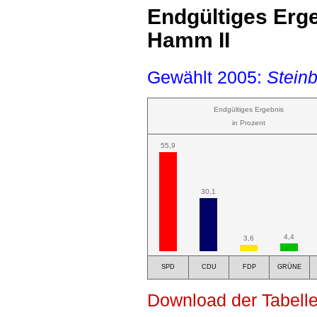
Endgültiges Erge
Hamm II
Gewählt 2005:
Stein
Endgültiges Ergebnis
in Prozent
55,9
30,1
4,4
3,6
SPD
CDU
FDP
GRÜNE
Download der Tabelle