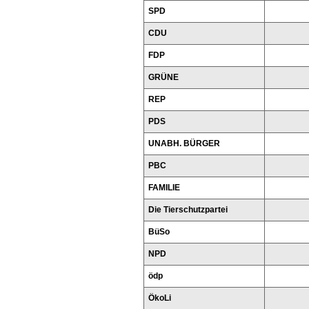
SPD
CDU
FDP
GRÜNE
REP
PDS
UNABH. BÜRGER
PBC
FAMILIE
Die Tierschutzpartei
BüSo
NPD
ödp
ÖkoLi