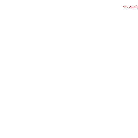
<< zurü