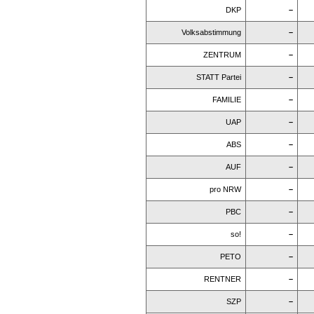
DKP
–
Volksabstimmung
–
ZENTRUM
–
STATT Partei
–
FAMILIE
–
UAP
–
ABS
–
AUF
–
pro NRW
–
PBC
–
so!
–
PETO
–
RENTNER
–
SZP
–