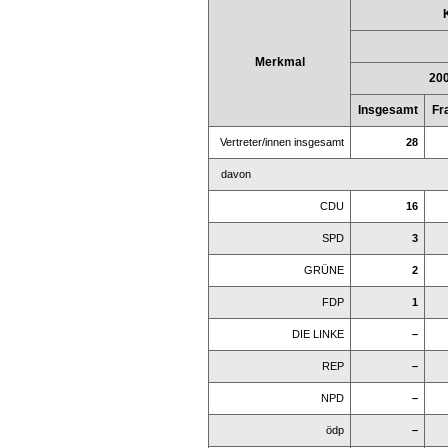
Merkmal
20
Insgesamt
Fr
Vertreter/innen insgesamt
28
davon
CDU
16
SPD
3
GRÜNE
2
FDP
1
DIE LINKE
–
REP
–
NPD
–
ödp
–