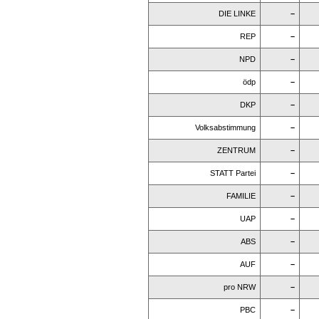
DIE LINKE
–
REP
–
NPD
–
ödp
–
DKP
–
Volksabstimmung
–
ZENTRUM
–
STATT Partei
–
FAMILIE
–
UAP
–
ABS
–
AUF
–
pro NRW
–
PBC
–