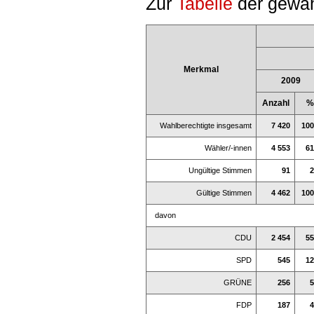
Zur
Tabelle
der gewäh
Merkmal
2009
Anzahl
%
Wahlberechtigte insgesamt
7 420
100
Wähler/-innen
4 553
61
Ungültige Stimmen
91
2
Gültige Stimmen
4 462
100
davon
CDU
2 454
55
SPD
545
12
GRÜNE
256
5
FDP
187
4