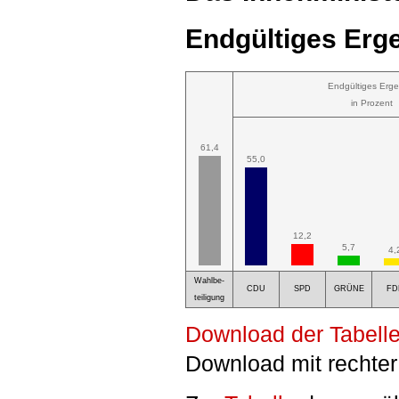
Endgültiges Erge
Endgültiges Erge
in Prozent
61,4
55,0
12,2
5,7
4,
Wahlbe-
CDU
SPD
GRÜNE
FD
teiligung
Download der Tabelle
Download mit rechter