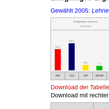
Gewählt 2005:
Lehne
Endgültiges Ergebnis
in Prozent
44,2
34,7
8,9
7,1
SPD
CDU
FDP
GRÜNE
Download der Tabelle
Download mit rechter