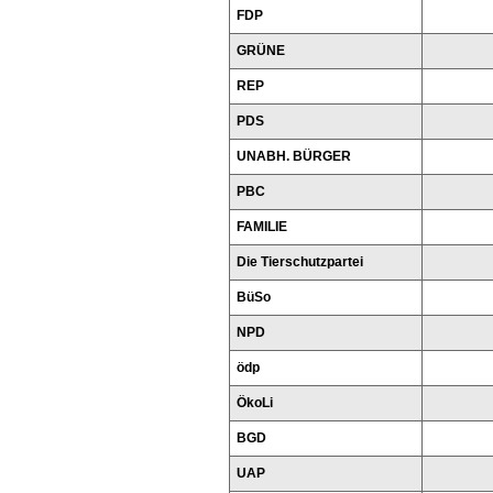
FDP
GRÜNE
REP
PDS
UNABH. BÜRGER
PBC
FAMILIE
Die Tierschutzpartei
BüSo
NPD
ödp
ÖkoLi
BGD
UAP