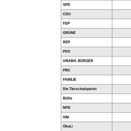
SPD
CDU
FDP
GRÜNE
REP
PDS
UNABH. BÜRGER
PBC
FAMILIE
Die Tierschutzpartei
BüSo
NPD
ödp
ÖkoLi