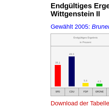
Endgültiges Erge
Wittgenstein II
Gewählt 2005:
Bruner
Endgültiges Ergebnis
in Prozent
49,0
35,1
5,6
4,5
SPD
CDU
FDP
GRÜNE
Download der Tabelle