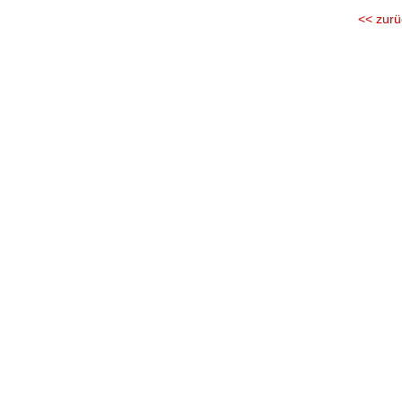
<< zurü