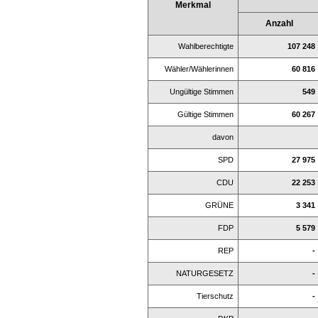
Merkmal
Anzahl
Wahlberechtigte
107 248
Wähler/Wählerinnen
60 816
Ungültige Stimmen
549
Gültige Stimmen
60 267
davon
SPD
27 975
CDU
22 253
GRÜNE
3 341
FDP
5 579
REP
-
NATURGESETZ
-
Tierschutz
-