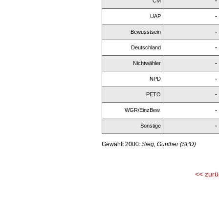
CM
-
UAP
-
Bewusstsein
-
Deutschland
-
Nichtwähler
-
NPD
-
PETO
-
WGR/EinzBew.
-
Sonstige
-
Gewählt 2000:
Sieg, Gunther (SPD)
<< zurü