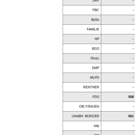
DKP
-
PBC
-
BüSo
-
FAMILIE
-
HP
-
BGD
-
ÖkoLi
-
DMP
-
MLPD
-
RENTNER
-
PDS
558
DIE FRAUEN
-
UNABH. BÜRGER
561
ödp
-