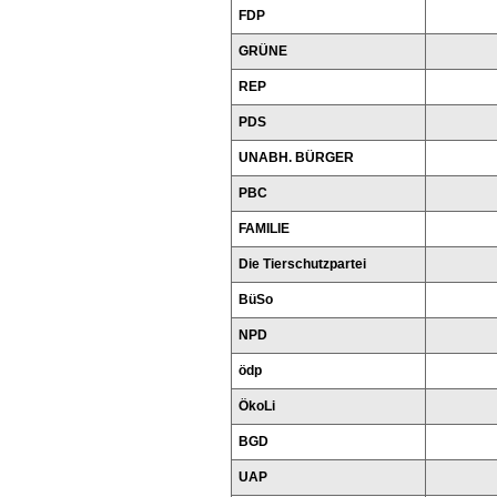
FDP
GRÜNE
REP
PDS
UNABH. BÜRGER
PBC
FAMILIE
Die Tierschutzpartei
BüSo
NPD
ödp
ÖkoLi
BGD
UAP