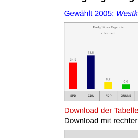
Gewählt 2005:
Westk
Endgültiges Ergebnis
in Prozent
43,8
34,5
8,7
6,0
SPD
CDU
FDP
GRÜNE
Download der Tabelle
Download mit rechter