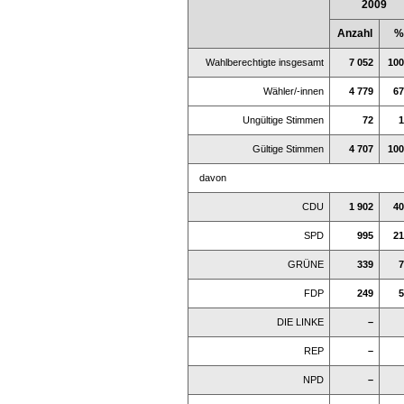
2009
Anzahl
%
Wahlberechtigte insgesamt
7 052
100
Wähler/-innen
4 779
67
Ungültige Stimmen
72
1
Gültige Stimmen
4 707
100
davon
CDU
1 902
40
SPD
995
21
GRÜNE
339
7
FDP
249
5
DIE LINKE
–
REP
–
NPD
–