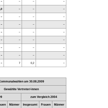
–
–
–
–
,0
–
–
–
–
–
–
–
–
–
–
–
–
–
–
–
–
–
–
–
–
–
–
–
–
–
–
–
–
7
0,2
–
Kommunalwahlen am 30.08.2009
Gewählte Vertreter/-innen
09
zum Vergleich 2004
auen
Männer
Insgesamt
Frauen
Männer