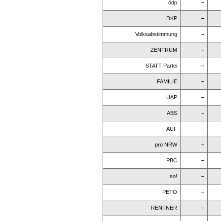
ödp
–
DKP
–
Volksabstimmung
–
ZENTRUM
–
STATT Partei
–
FAMILIE
–
UAP
–
ABS
–
AUF
–
pro NRW
–
PBC
–
so!
–
PETO
–
RENTNER
–