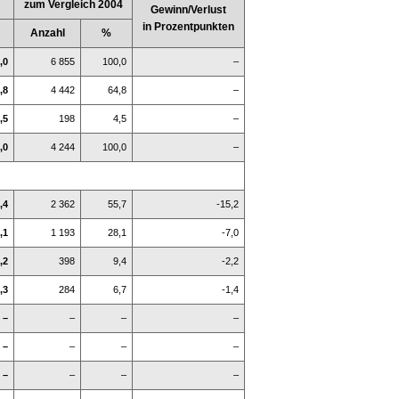
zum Vergleich 2004
Gewinn/Verlust
in Prozentpunkten
Anzahl
%
,0
6 855
100,0
–
,8
4 442
64,8
–
,5
198
4,5
–
,0
4 244
100,0
–
,4
2 362
55,7
-15,2
,1
1 193
28,1
-7,0
,2
398
9,4
-2,2
,3
284
6,7
-1,4
–
–
–
–
–
–
–
–
–
–
–
–