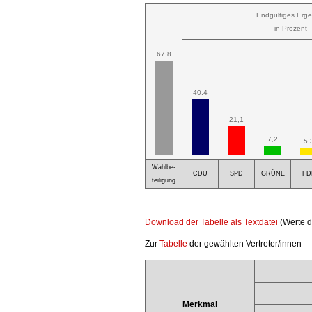
Endgültiges Erge
in Prozent
67,8
40,4
21,1
7,2
5,
Wahlbe-
CDU
SPD
GRÜNE
FD
teiligung
Download der Tabelle als Textdatei
(Werte d
Zur
Tabelle
der gewählten Vertreter/innen
Merkmal