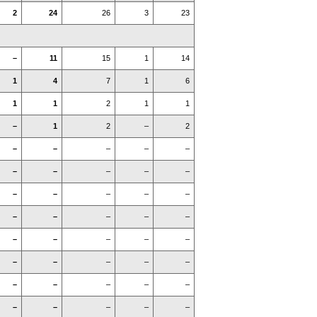
2
24
26
3
23
–
11
15
1
14
1
4
7
1
6
1
1
2
1
1
–
1
2
–
2
–
–
–
–
–
–
–
–
–
–
–
–
–
–
–
–
–
–
–
–
–
–
–
–
–
–
–
–
–
–
–
–
–
–
–
–
–
–
–
–