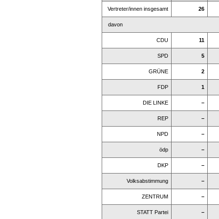
Vertreter/innen insgesamt
26
davon
CDU
11
SPD
5
GRÜNE
2
FDP
1
DIE LINKE
–
REP
–
NPD
–
ödp
–
DKP
–
Volksabstimmung
–
ZENTRUM
–
STATT Partei
–