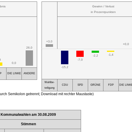
bnis
Gewinn / Verlust
in Prozentpunkten
+3,0
+0,0
26,0
-1,4
-2,2
3
-7,0
0,0
-15,2
P
DIE LINKE
ANDERE
Wahlbe-
CDU
SPD
GRÜNE
FDP
DIE LINK
teiligung
urch Semikolon getrennt; Download mit rechter Maustaste)
Kommunalwahlen am 30.08.2009
Stimmen