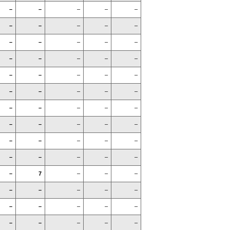
–
–
–
–
–
–
–
–
–
–
–
–
–
–
–
–
–
–
–
–
–
–
–
–
–
–
–
–
–
–
–
–
–
–
–
–
–
–
–
–
–
–
–
–
–
–
–
–
–
–
–
7
–
–
–
–
–
–
–
–
–
–
–
–
–
–
–
–
–
–