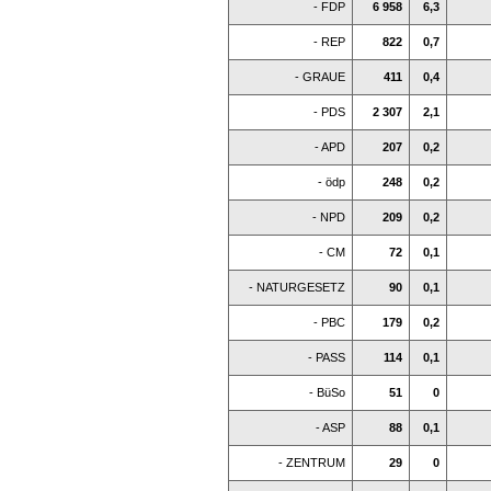
- FDP
6 958
6,3
- REP
822
0,7
- GRAUE
411
0,4
- PDS
2 307
2,1
- APD
207
0,2
- ödp
248
0,2
- NPD
209
0,2
- CM
72
0,1
- NATURGESETZ
90
0,1
- PBC
179
0,2
- PASS
114
0,1
- BüSo
51
0
- ASP
88
0,1
- ZENTRUM
29
0