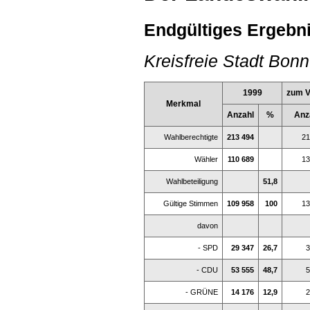
Endgültiges Ergebni
Kreisfreie Stadt Bonn
1999
zum V
Merkmal
Anzahl
%
Anz
Wahlberechtigte
213 494
21
Wähler
110 689
13
Wahlbeteiligung
51,8
Gültige Stimmen
109 958
100
13
davon
- SPD
29 347
26,7
3
- CDU
53 555
48,7
5
- GRÜNE
14 176
12,9
2