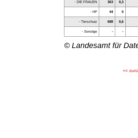
- DIE FRAUEN
363
0,3
- HP
44
0
- Tierschutz
688
0,6
- Sonstige
-
-
© Landesamt für Dat
<< zurü